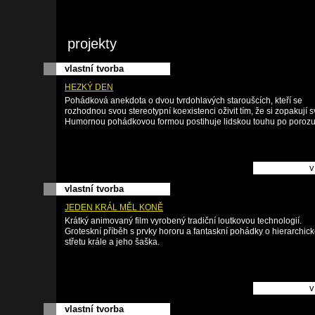
projekty
vlastní tvorba
HEZKÝ DEN
Pohádková anekdota o dvou tvrdohlavých staroušcích, kteří se
rozhodnou svou stereotypní koexistenci oživit tím, že si zopakují s
Humornou pohádkovou formou postihuje lidskou touhu po poroz
v
vlastní tvorba
JEDEN KRÁL MĚL KONĚ
Krátký animovaný film vyrobený tradiční loutkovou technologií.
Groteskní příběh s prvky hororu a fantaskní pohádky o hierarchic
střetu krále a jeho šaška.
v
vlastní tvorba