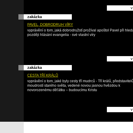
v
zakázka
PAVEL, DOBRODRUH VÍRY
vyprávění o tom, jaká dobrodružstí prožíval apoštol Pavel při hled
později hlásání evangelia - své vlastní víry
v
zakázka
CESTA TŘÍ KRÁLŮ
vyprávění o tom, jaké byly cesty tří mudrců - Tří králů, představitelů 
moudrostí starého světa, vedené novou jasnou hvězdou k
novorozenému děťátku – budoucímu Kristu
v