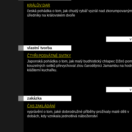
KRÁLŮV DAR
česká pohádka o tom, jak chudý rybář vyzrál nad zkorumpovaným
úředníky na královském dvoře
v
vlastní tvorba
ČTYŘI POSVÁTNÉ SVITKY
Japonská pohádka o tom, jak malý budhistický chlapec Džiró pom
kouzelných svitků převychoval zlou čarodějnici Jamambu na hod
klášterní kuchařku.
v
zakázka
ČAS ZAKLÁDÁNÍ
vyprávění o tom, jaké dobrodružné příběhy prožívaly malé děti v
dobách, kdy vznikala jednotlivá náboženství